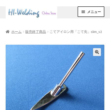
ナ
コ
メニュー
ビ
ン
ゲ
テ
ホーム
ー
ン
ホーム
販売終了商品
こてアイロン用「こて先」slim_v2
シ
ツ
ABOUT
ョ
へ
ン
ス
CART
へ
キ
ス
ッ
Checkout
キ
プ
ッ
プ
CONTACT
STORE
クッキーについて