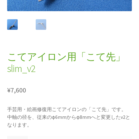
ご利用案内
プライバシーポリシー
マイアカウント
こてアイロン用「こて先」
利用規約
slim_v2
商品の返品、保証、修理について
¥
7,600
特定商取引法に基づく表記
発送、送料について
手芸用・絵画修復用こてアイロンの「こて先」です。
中軸の径を、従来のφ6mmからφ8mmへと変更したv2と
なります。